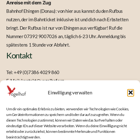
Anreise mit dem Zug
Bahnhof Ehingen (Donau): von hier aus kannst du den Rufbus
nutzen, der im Bahnticket inklusive ist und dich nach Erbstetten
bringt. Der Rufbus ist nur von Ehingen aus verfügbar! Ruf die
Nummer 07392 9007026 an, täglich 6-23 Uhr. Anmeldung bis
spätestens 1 Stunde vor Abfahrt.
Kontakt
Tel: +49 (0)7386 4029 860
E-Mail:
kontakt@vogelhof.org
Einwilligung verwalten
Um dir ein optimales Erlebnis zu bieten, verwenden wir Technologien wie Cookies,
um Geräteinformationen zu speichern und/oder darauf zuzugreifen. Wenn du
Spende für den Vogelhof
diesen Technologien zustimmst, können wir Daten wie das Surfverhalten oder
eindeutige IDs auf dieser Website verarbeiten. Wenn du deine Einwillligung nicht
erteilst oder zurückziehst, können bestimmte Merkmale und Funktionen
Der Vogelhof braucht nach über 100 Jahren ein neues Dach, damit
beeinträchtigt werden.