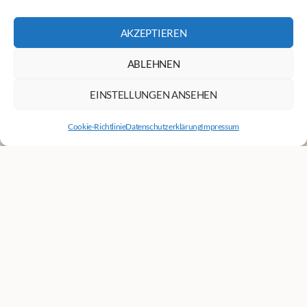
dieser wunderbare Ort uns in Zukunft als Bildungs- und
Begegnungszentrum erhalten bleibt.
AKZEPTIEREN
JETZT SPENDEN
ABLEHNEN
Newsletter
EINSTELLUNGEN ANSEHEN
Cookie-Richtlinie
Datenschutzerklärung
Impressum
Unser Newsletter informiert dich über Veranstaltungen am
Vogelhof.
ABSENDEN