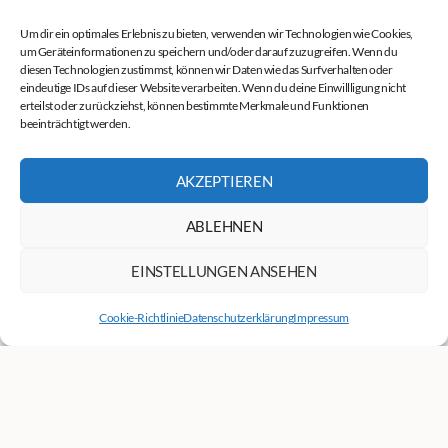
Um dir ein optimales Erlebnis zu bieten, verwenden wir Technologien wie Cookies,
um Geräteinformationen zu speichern und/oder darauf zuzugreifen. Wenn du
diesen Technologien zustimmst, können wir Daten wie das Surfverhalten oder
eindeutige IDs auf dieser Website verarbeiten. Wenn du deine Einwillligung nicht
erteilst oder zurückziehst, können bestimmte Merkmale und Funktionen
beeinträchtigt werden.
AKZEPTIEREN
ABLEHNEN
EINSTELLUNGEN ANSEHEN
Cookie-Richtlinie
Datenschutzerklärung
Impressum
Willkommen bei
neueErde am Vogelhof.