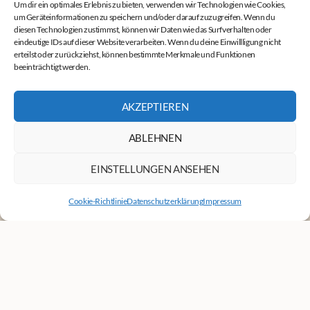
Um dir ein optimales Erlebnis zu bieten, verwenden wir Technologien wie Cookies,
um Geräteinformationen zu speichern und/oder darauf zuzugreifen. Wenn du
diesen Technologien zustimmst, können wir Daten wie das Surfverhalten oder
eindeutige IDs auf dieser Website verarbeiten. Wenn du deine Einwillligung nicht
erteilst oder zurückziehst, können bestimmte Merkmale und Funktionen
beeinträchtigt werden.
AKZEPTIEREN
Werde Teil des Teams
ABLEHNEN
EINSTELLUNGEN ANSEHEN
Cookie-Richtlinie
Datenschutzerklärung
Impressum
Standort
Vogelhof 1
89584 Ehingen (Donau)