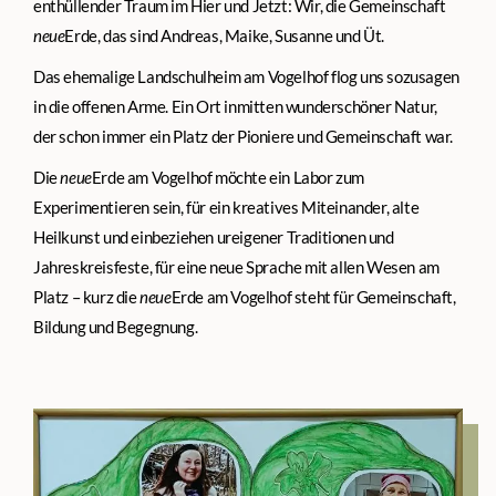
enthüllender Traum im Hier und Jetzt: Wir, die Gemeinschaft
neue
Erde, das sind Andreas, Maike, Susanne und Üt.
Das ehemalige Landschulheim am Vogelhof flog uns sozusagen
in die offenen Arme. Ein Ort inmitten wunderschöner Natur,
der schon immer ein Platz der Pioniere und Gemeinschaft war.
Die
neue
Erde am Vogelhof möchte ein Labor zum
Experimentieren sein, für ein kreatives Miteinander, alte
Heilkunst und einbeziehen ureigener Traditionen und
Jahreskreisfeste, für eine neue Sprache mit allen Wesen am
Platz – kurz die
neue
Erde am Vogelhof steht für Gemeinschaft,
Bildung und Begegnung.