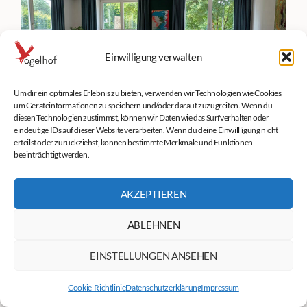
Einwilligung verwalten
Um dir ein optimales Erlebnis zu bieten, verwenden wir Technologien wie Cookies,
um Geräteinformationen zu speichern und/oder darauf zuzugreifen. Wenn du
diesen Technologien zustimmst, können wir Daten wie das Surfverhalten oder
eindeutige IDs auf dieser Website verarbeiten. Wenn du deine Einwillligung nicht
erteilst oder zurückziehst, können bestimmte Merkmale und Funktionen
beeinträchtigt werden.
AKZEPTIEREN
ABLEHNEN
EINSTELLUNGEN ANSEHEN
Cookie-Richtlinie
Datenschutzerklärung
Impressum