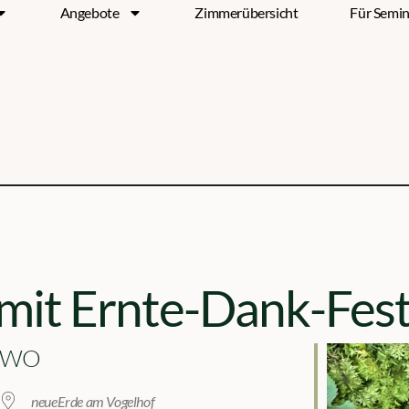
Angebote
Zimmerübersicht
Für Semin
mit Ernte-Dank-Fes
WO
neueErde am Vogelhof