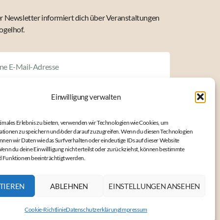
 Newsletter informiert dich über Veranstaltungen
ogelhof.
Einwilligung verwalten
timales Erlebnis zu bieten, verwenden wir Technologien wie Cookies, um
tionen zu speichern und/oder darauf zuzugreifen. Wenn du diesen Technologien
ABSENDEN
nnen wir Daten wie das Surfverhalten oder eindeutige IDs auf dieser Website
Wenn du deine Einwillligung nicht erteilst oder zurückziehst, können bestimmte
 Funktionen beeinträchtigt werden.
eis:
Du kannst den Newsletter des Vogelhofs jederzeit und
nfrei abbestellen. Deine Daten werden nur zum Versand
TIEREN
ABLEHNEN
EINSTELLUNGEN ANSEHEN
ewsletters genutzt. Wir geben deine Daten nicht weiter.
Informationen zum Umgang mit Nutzerdaten findest du
Cookie-Richtlinie
Datenschutzerklärung
Impressum
serer
Datenschutzerklärung
.