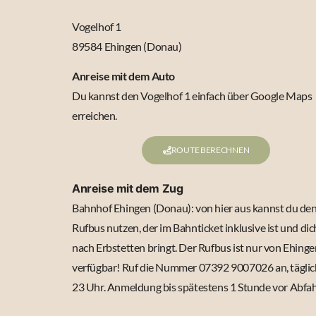
Vogelhof 1
89584 Ehingen (Donau)
Anreise mit dem Auto
Du kannst den Vogelhof 1 einfach über Google Maps
erreichen.
ROUTE BERECHNEN
Anreise mit dem Zug
Bahnhof Ehingen (Donau): von hier aus kannst du de
Rufbus nutzen, der im Bahnticket inklusive ist und dic
nach Erbstetten bringt. Der Rufbus ist nur von Ehinge
verfügbar! Ruf die Nummer 07392 9007026 an, täglic
23 Uhr. Anmeldung bis spätestens 1 Stunde vor Abfah