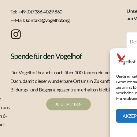
Unser
Tel: +49 (0)7386 4029 860
am V
E-Mail:
kontakt@vogelhof.org
Spende für den Vogelhof
Der Vogelhof braucht nach über 100 Jahren ein neues
Um dir ein op
Dach, damit dieser wunderbare Ort uns in Zukunft als
Geräteinforma
zustimmst, kö
Bildungs- und Begegnungszentrum erhalten bleibt.
n
verarbeiten. 
h
Merkmale und
Hinw
JETZT SPENDEN
n aus
koste
h 6-
AKZEP
des N
rt.
Mehr 
in un